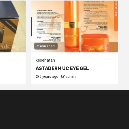
2 min read
kesehatan
ASTADERM UC EYE GEL
5 years ago
admin