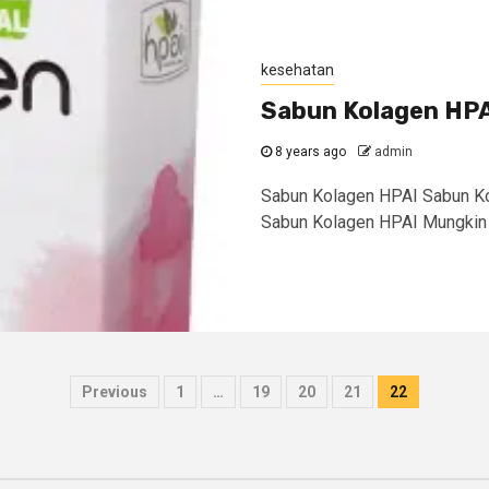
kesehatan
Sabun Kolagen HP
8 years ago
admin
Sabun Kolagen HPAI Sabun K
Sabun Kolagen HPAI Mungkin 
Posts
Previous
1
…
19
20
21
22
navigation