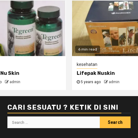
6 min read
kesehatan
Nu Skin
Lifepak Nuskin
o
admin
5 years ago
admin
CARI SESUATU ? KETIK DI SINI
Search
for: