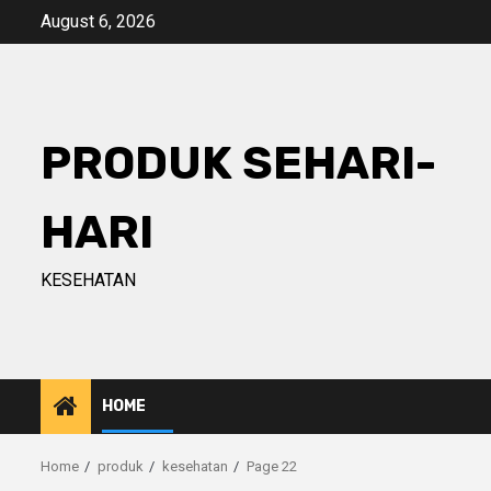
Skip
August 6, 2026
to
content
PRODUK SEHARI-
HARI
KESEHATAN
HOME
Home
produk
kesehatan
Page 22