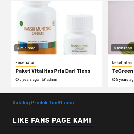
4 min read
4 min read
kesehatan
kesehatan
Paket Vitalitas Pria Dari Tiens
TeGreen 
5 years ago
admin
5 years ag
Katalog Produk Tim81.com
LIKE FANS PAGE KAMI