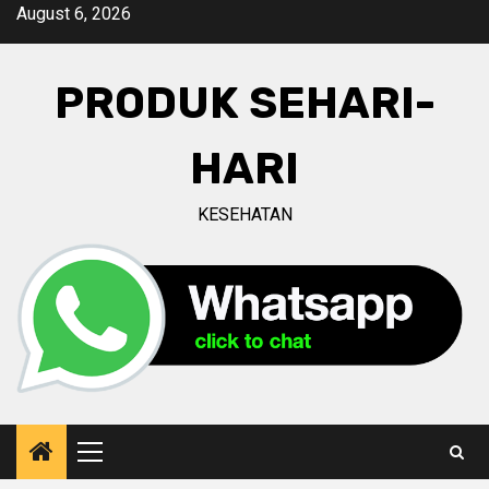
Skip
August 6, 2026
to
content
PRODUK SEHARI-
HARI
KESEHATAN
Primary
Menu