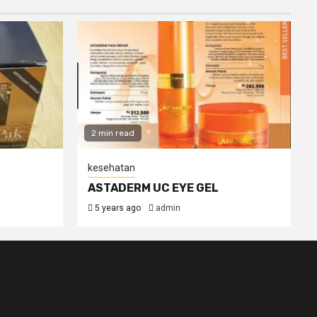
2 min read
kesehatan
ASTADERM UC EYE GEL
5 years ago
admin