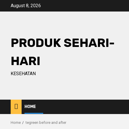
Skip
August 8, 2026
to
content
PRODUK SEHARI-
HARI
KESEHATAN
HOME
Home
tegreen before and after