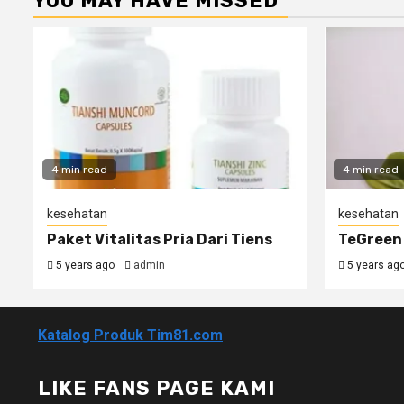
YOU MAY HAVE MISSED
4 min read
4 min read
kesehatan
kesehatan
Paket Vitalitas Pria Dari Tiens
TeGreen 
5 years ago
admin
5 years ag
Katalog Produk Tim81.com
LIKE FANS PAGE KAMI