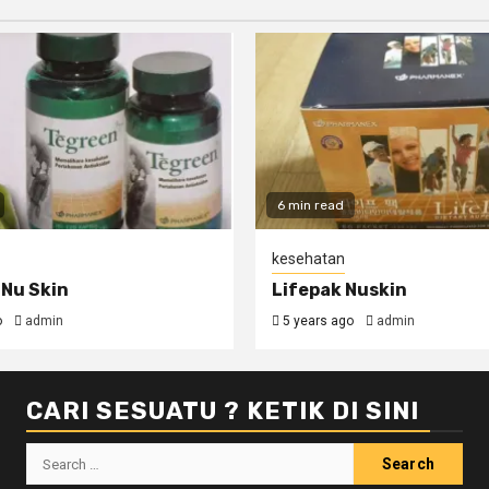
6 min read
kesehatan
Nu Skin
Lifepak Nuskin
o
admin
5 years ago
admin
CARI SESUATU ? KETIK DI SINI
Search
for: